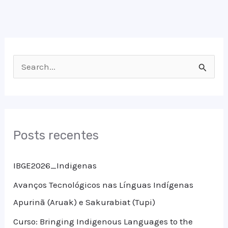
P
e
s
q
Posts recentes
u
i
IBGE2026_Indigenas
s
Avanços Tecnológicos nas Línguas Indígenas
a
Apurinã (Aruak) e Sakurabiat (Tupi)
r
Curso: Bringing Indigenous Languages to the
p