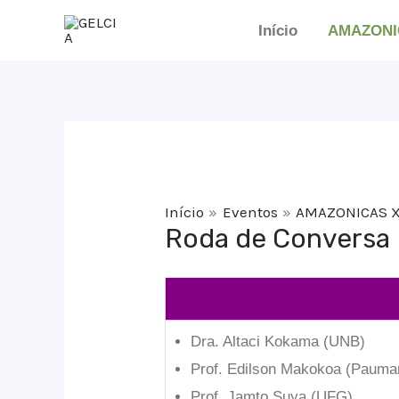
Ir
Início
AMAZONI
para
o
conteúdo
Início
Eventos
AMAZONICAS 
Roda de Conversa
Dra. Altaci Kokama (UNB)
Prof. Edilson Makokoa (Pauma
Prof. Jamto Suya (UFG)