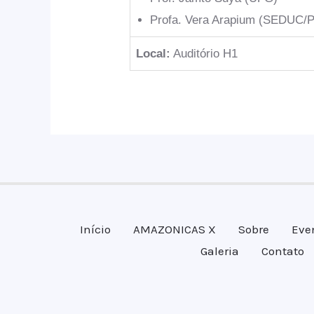
Profa. Vera Arapium (SEDUC/
Local:
Auditório H1
Início
AMAZONICAS X
Sobre
Eve
Galeria
Contato