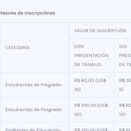
Valores de Inscripciónes
VALOR DE INSCRIPCIÓN
CON
SIN
CATEGORÍA
PRESENTACIÓN
PRES
DE TRABAJO
DE T
R$ 60,00 (US$
R$ 3
Estudiantes de Pregrado
10)
5)
R$ 100,00 (US$
R$ 6
Estudiantes de Posgrado
20)
10)
Profesores de Educación
R$ 120,00 (US$
R$ 6